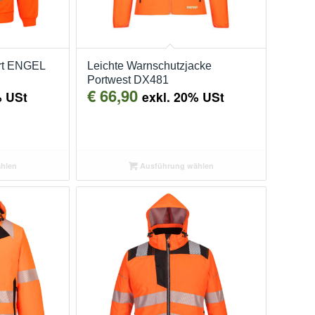
rt ENGEL
Leichte Warnschutzjacke
Portwest DX481
€
66,90
% USt
exkl. 20% USt
hlen
Ausführung wählen