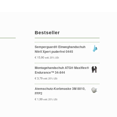
Bestseller
Semperguard® Einweghandschuh
Nitril Xpert puderfrei 0445
€
15,90
exkl. 20% USt
Montagehandschuh ATG® Maxiflex®
Endurance™ 34-844
€
3,79
exkl. 20% USt
Atemschutz-Korbmaske 3M 8810,
FFP2
€
1,99
exkl. 20% USt