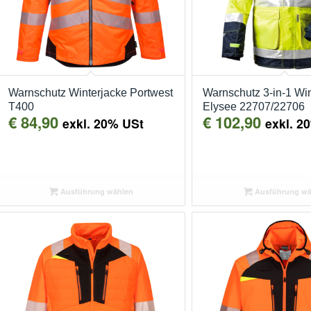
Warnschutz Winterjacke Portwest
Warnschutz 3-in-1 Wi
T400
Elysee 22707/22706
€
84,90
€
102,90
exkl. 20% USt
exkl. 2
Ausführung wählen
Ausführung wä