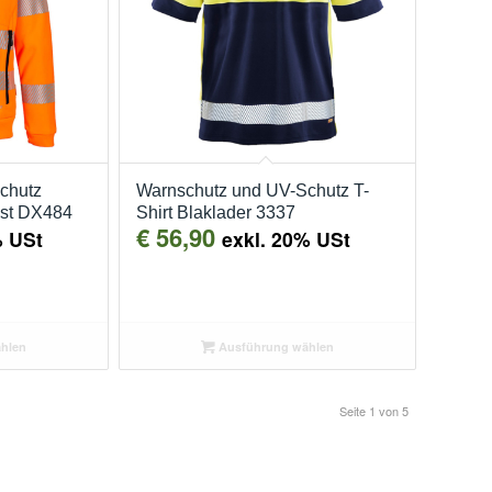
chutz
Warnschutz und UV-Schutz T-
st DX484
Shirt Blaklader 3337
€
56,90
% USt
exkl. 20% USt
hlen
Ausführung wählen
Seite 1 von 5