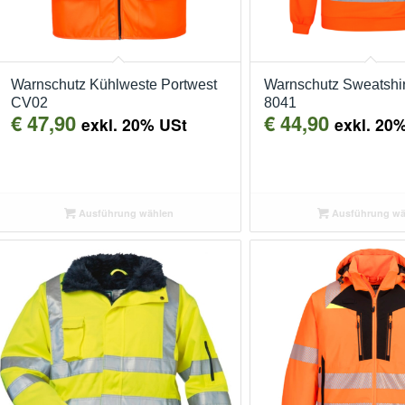
Warnschutz Kühlweste Portwest
Warnschutz Sweatshi
CV02
8041
€
47,90
€
44,90
exkl. 20% USt
exkl. 20
Ausführung wählen
Ausführung wä