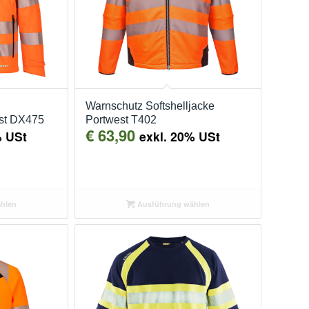
Warnschutz Softshelljacke
est DX475
Portwest T402
€
63,90
% USt
exkl. 20% USt
hlen
Ausführung wählen