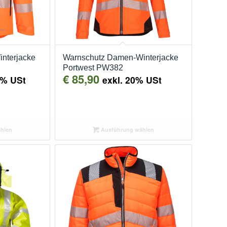
interjacke
Warnschutz Damen-Winterjacke
Portwest PW382
€
85,90
0% USt
exkl. 20% USt
hlen
Ausführung wählen