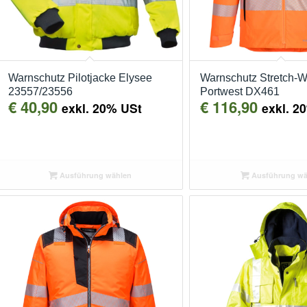
Warnschutz Pilotjacke Elysee
Warnschutz Stretch-W
23557/23556
Portwest DX461
€
40,90
€
116,90
exkl. 20% USt
exkl. 2
Ausführung wählen
Ausführung wä