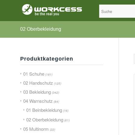
02 Oberbekleidung
Produktkategorien
01 Schuhe
(181)
02 Handschutz
(125)
03 Bekleidung
(342)
04 Warnschutz
(84)
01 Beinbekleidung
(16)
02 Oberbekleidung
(61)
05 Multinorm
(22)