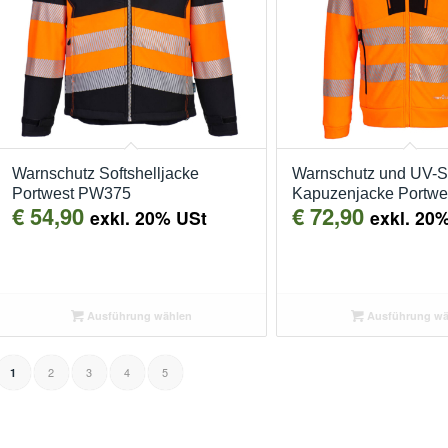
Warnschutz Softshelljacke
Warnschutz und UV-S
Portwest PW375
Kapuzenjacke Portwe
€
54,90
€
72,90
exkl. 20% USt
exkl. 20
Ausführung wählen
Ausführung wä
2
3
4
5
1