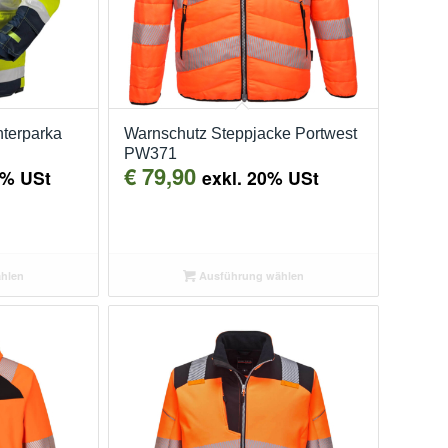
nterparka
Warnschutz Steppjacke Portwest
PW371
€
79,90
0% USt
exkl. 20% USt
hlen
Ausführung wählen