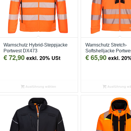
Warnschutz Hybrid-Steppjacke
Warnschutz Stretch-
Portwest DX473
Softshelljacke Portw
€
72,90
€
65,90
exkl. 20% USt
exkl. 20
Ausführung wählen
Ausführung wä