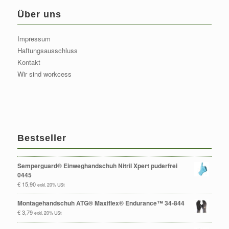
Über uns
Impressum
Haftungsausschluss
Kontakt
Wir sind workcess
Bestseller
Semperguard® Einweghandschuh Nitril Xpert puderfrei
0445
€
15,90
exkl. 20% USt
Montagehandschuh ATG® Maxiflex® Endurance™ 34-844
€
3,79
exkl. 20% USt