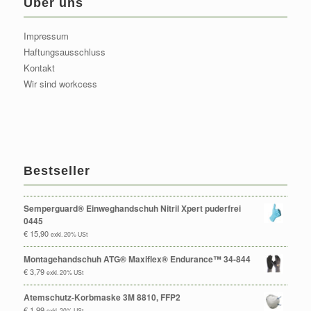
Über uns
Impressum
Haftungsausschluss
Kontakt
Wir sind workcess
Bestseller
Semperguard® Einweghandschuh Nitril Xpert puderfrei
0445
€
15,90
exkl. 20% USt
Montagehandschuh ATG® Maxiflex® Endurance™ 34-844
€
3,79
exkl. 20% USt
Atemschutz-Korbmaske 3M 8810, FFP2
€
1,99
exkl. 20% USt