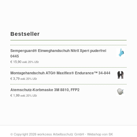
Bestseller
Semperguard® Einweghandschuh Nitril Xpert puderfrei
0445
€
15,90
exkl. 20% USt
Montagehandschuh ATG® Maxiflex® Endurance™ 34-844
€
3,79
exkl. 20% USt
Atemschutz-Korbmaske 3M 8810, FFP2
€
1,99
exkl. 20% USt
© Copyright 2026 workcess Arbeitsschutz GmbH -
Webshop von SK