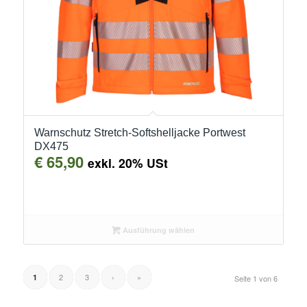
Warnschutz Stretch-Softshelljacke Portwest
DX475
€
65,90
exkl. 20% USt
Ausführung wählen
2
3
›
»
1
Seite 1 von 6