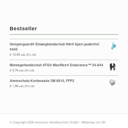
Bestseller
Semperguard® Einweghandschuh Nitril Xpert puderfrei
0445
€
15,90
exkl. 20% USt
Montagehandschuh ATG® Maxiflex® Endurance™ 34-844
€
3,79
exkl. 20% USt
Atemschutz-Korbmaske 3M 8810, FFP2
€
1,99
exkl. 20% USt
© Copyright 2026 workcess Arbeitsschutz GmbH -
Webshop von SK