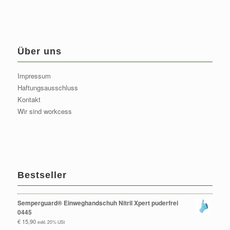
Über uns
Impressum
Haftungsausschluss
Kontakt
Wir sind workcess
Bestseller
Semperguard® Einweghandschuh Nitril Xpert puderfrei
0445
€
15,90
exkl. 20% USt