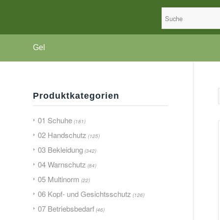
Gel
Produktkategorien
01 Schuhe
(181)
02 Handschutz
(125)
03 Bekleidung
(342)
04 Warnschutz
(84)
05 Multinorm
(22)
06 Kopf- und Gesichtsschutz
(126)
07 Betriebsbedarf
(46)