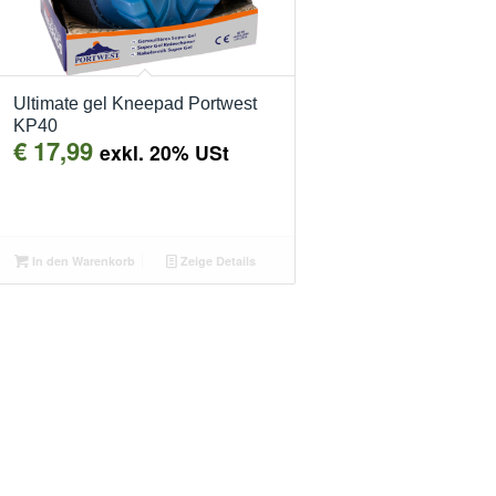
Ultimate gel Kneepad Portwest
KP40
€
17,99
exkl. 20% USt
In den Warenkorb
Zeige Details