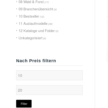
08 Wald & Forst
(17)
09 Branchenübersicht
(0)
10 Bestseller
(12)
11 Auslaufmodelle
(36)
12 Kataloge und Folder
(3)
Unkategorisiert
(0)
Nach Preis filtern
Filter