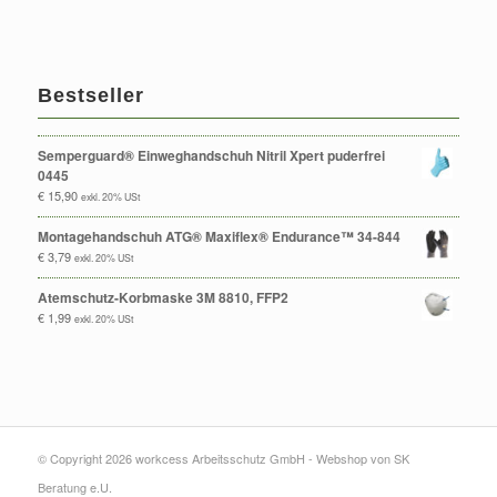
Bestseller
Semperguard® Einweghandschuh Nitril Xpert puderfrei
0445
€
15,90
exkl. 20% USt
Montagehandschuh ATG® Maxiflex® Endurance™ 34-844
€
3,79
exkl. 20% USt
Atemschutz-Korbmaske 3M 8810, FFP2
€
1,99
exkl. 20% USt
© Copyright 2026 workcess Arbeitsschutz GmbH -
Webshop von SK
Beratung e.U.