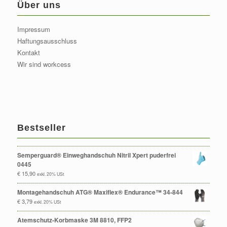
Über uns
Impressum
Haftungsausschluss
Kontakt
Wir sind workcess
Bestseller
Semperguard® Einweghandschuh Nitril Xpert puderfrei
0445
€
15,90
exkl. 20% USt
Montagehandschuh ATG® Maxiflex® Endurance™ 34-844
€
3,79
exkl. 20% USt
Atemschutz-Korbmaske 3M 8810, FFP2