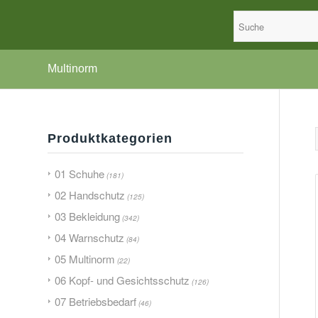
Multinorm
Produktkategorien
01 Schuhe
(181)
02 Handschutz
(125)
03 Bekleidung
(342)
04 Warnschutz
(84)
05 Multinorm
(22)
06 Kopf- und Gesichtsschutz
(126)
07 Betriebsbedarf
(46)