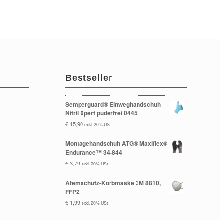
Bestseller
Semperguard® Einweghandschuh
Nitril Xpert puderfrei 0445
€
15,90
exkl. 20% USt
Montagehandschuh ATG® Maxiflex®
Endurance™ 34-844
€
3,79
exkl. 20% USt
Atemschutz-Korbmaske 3M 8810,
FFP2
€
1,99
exkl. 20% USt