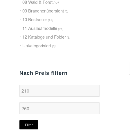
08 Wald & Forst
(17)
09 Branchenübersicht
(0)
10 Bestseller
(12)
11 Auslaufmodelle
(36)
12 Kataloge und Folder
(3)
Unkategorisiert
(0)
Nach Preis filtern
Filter