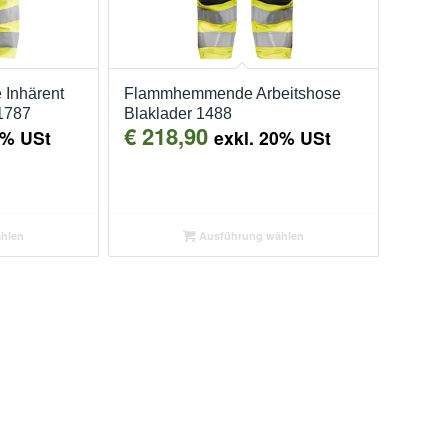
 Inhärent
Flammhemmende Arbeitshose
 1787
Blaklader 1488
€
218,90
0% USt
exkl. 20% USt
hlen
Ausführung wählen