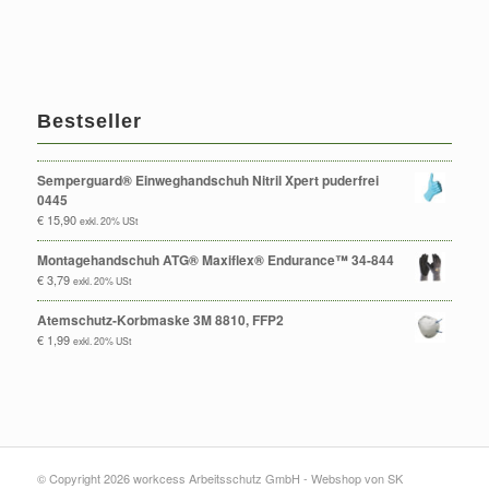
Bestseller
Semperguard® Einweghandschuh Nitril Xpert puderfrei
0445
€
15,90
exkl. 20% USt
Montagehandschuh ATG® Maxiflex® Endurance™ 34-844
€
3,79
exkl. 20% USt
Atemschutz-Korbmaske 3M 8810, FFP2
€
1,99
exkl. 20% USt
© Copyright 2026 workcess Arbeitsschutz GmbH -
Webshop von SK