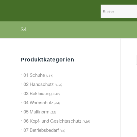
S4
Produktkategorien
01 Schuhe
(181)
02 Handschutz
(125)
03 Bekleidung
(342)
04 Warnschutz
(84)
05 Multinorm
(22)
06 Kopf- und Gesichtsschutz
(126)
07 Betriebsbedarf
(46)