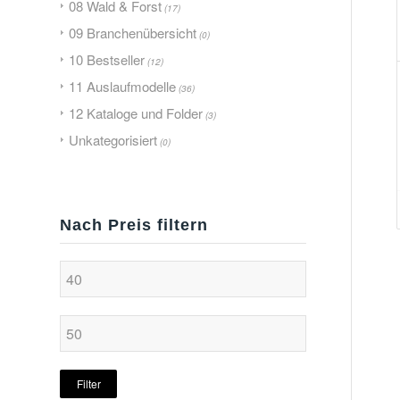
08 Wald & Forst
(17)
09 Branchenübersicht
(0)
10 Bestseller
(12)
11 Auslaufmodelle
(36)
12 Kataloge und Folder
(3)
Unkategorisiert
(0)
Nach Preis filtern
Filter