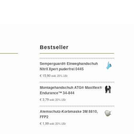
Bestseller
Semperguard® Einweghandschuh
Nitril Xpert puderfrei 0445
€
15,90
exkl. 20% USt
Montagehandschuh ATG® Maxiflex®
Endurance™ 34-844
€
3,79
exkl. 20% USt
Atemschutz-Korbmaske 3M 8810,
FFP2
€
1,99
exkl. 20% USt