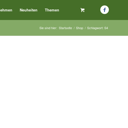
nehmen
Neuheiten
Themen
Sie sind hier:
Startseite
/
Shop
/
Schlagwort: S4