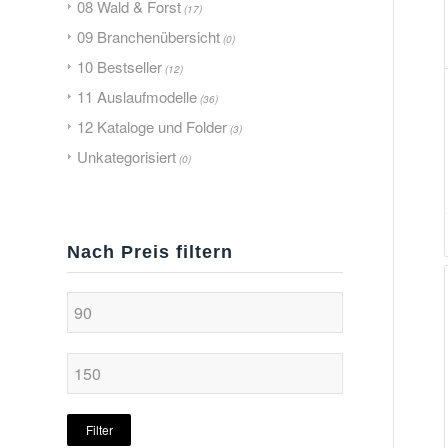
08 Wald & Forst
(17)
09 Branchenübersicht
(0)
10 Bestseller
(12)
11 Auslaufmodelle
(36)
12 Kataloge und Folder
(3)
Unkategorisiert
(0)
Nach Preis filtern
Filter