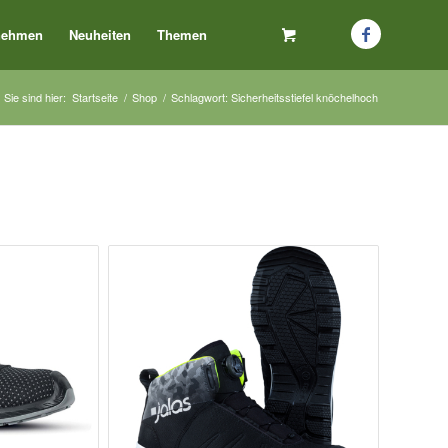
nehmen
Neuheiten
Themen
Sie sind hier:
Startseite
/
Shop
/
Schlagwort: Sicherheitsstiefel knöchelhoch