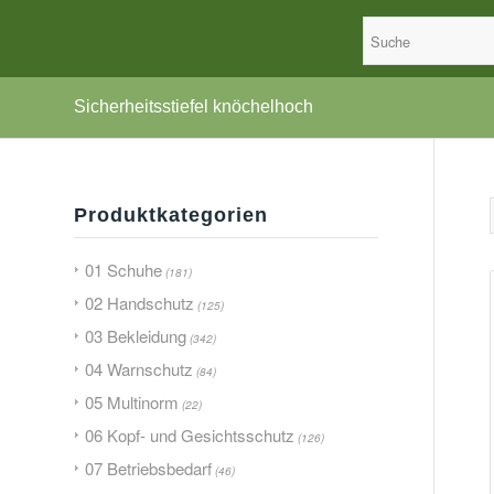
Sicherheitsstiefel knöchelhoch
Produktkategorien
01 Schuhe
(181)
02 Handschutz
(125)
03 Bekleidung
(342)
04 Warnschutz
(84)
05 Multinorm
(22)
06 Kopf- und Gesichtsschutz
(126)
07 Betriebsbedarf
(46)