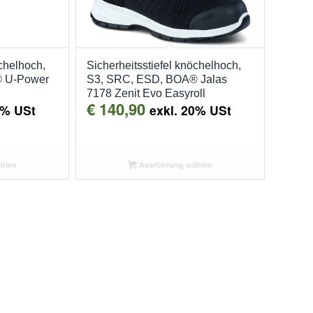
öchelhoch,
Sicherheitsstiefel knöchelhoch,
® U-Power
S3, SRC, ESD, BOA® Jalas
7178 Zenit Evo Easyroll
€
140,90
0% USt
exkl. 20% USt
hlen
Ausführung wählen