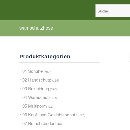
warnschutzhose
Produktkategorien
01 Schuhe
(181)
02 Handschutz
(125)
03 Bekleidung
(342)
04 Warnschutz
(84)
05 Multinorm
(22)
06 Kopf- und Gesichtsschutz
(126)
07 Betriebsbedarf
(46)