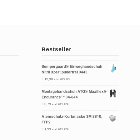
Bestseller
Semperguard® Einweghandschuh
Nitril Xpert puderfrei 0445
€
15,90
exkl. 20% USt
Montagehandschuh ATG® Maxiflex®
Endurance™ 34-844
€
3,79
exkl. 20% USt
Atemschutz-Korbmaske 3M 8810,
FFP2
€
1,99
exkl. 20% USt