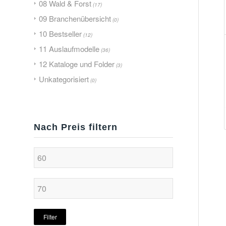
08 Wald & Forst
(17)
09 Branchenübersicht
(0)
10 Bestseller
(12)
11 Auslaufmodelle
(36)
12 Kataloge und Folder
(3)
Unkategorisiert
(0)
Nach Preis filtern
Filter