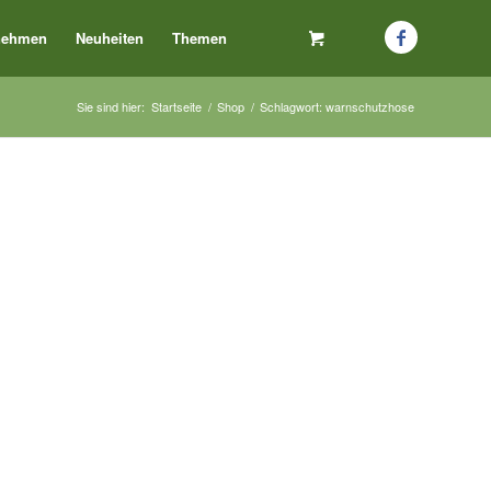
nehmen
Neuheiten
Themen
Sie sind hier:
Startseite
/
Shop
/
Schlagwort: warnschutzhose