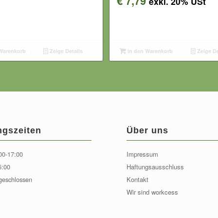
€
7,79
exkl. 20% USt
Warenkorb
Zeige Details
In den Warenkorb
Zeige De
ngszeiten
Über uns
00-17:00
Impressum
5:00
Haftungsausschluss
geschlossen
Kontakt
Wir sind workcess