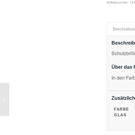
Artikelnummer:
13
Beschreibun
Beschrei
Schutzbri
Über das 
In den Far
Schutzbrille 3M Solus
Zusätzlich
2000 S2001SGAF Glas,
klar
FARBE
GLAS