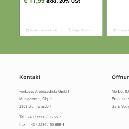
€
11,99
exkl. 20% USt
In den Warenkorb
Zeige Details
In den 
Kontakt
Öffnu
workcess Arbeitsschutz GmbH
Mo-Do: 8:
Mühlgasse 1, Obj. 9
Fr: 8:00-1
2353 Guntramsdorf
Sa & So: 
Tel.:
+43 / 2236 / 36 55 7
Fax.: +43 / 2236 / 50 655 4