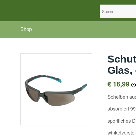
Shop
Schut
Glas,
€
16,99
e
Scheiben aus
absorbiert 9
sportliches 
winkelverste