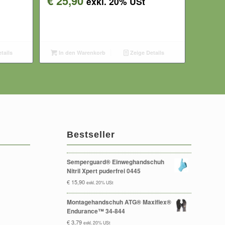
€
25,90
exkl. 20% USt
tails
In den Warenkorb
Zeige Details
Bestseller
Semperguard® Einweghandschuh
Nitril Xpert puderfrei 0445
€
15,90
exkl. 20% USt
Montagehandschuh ATG® Maxiflex®
Endurance™ 34-844
€
3,79
exkl. 20% USt