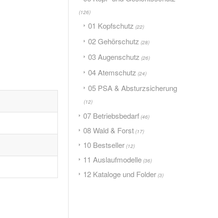
(126)
01 Kopfschutz
(22)
02 Gehörschutz
(28)
03 Augenschutz
(26)
04 Atemschutz
(24)
05 PSA & Absturzsicherung
(12)
07 Betriebsbedarf
(46)
08 Wald & Forst
(17)
10 Bestseller
(12)
11 Auslaufmodelle
(36)
12 Kataloge und Folder
(3)