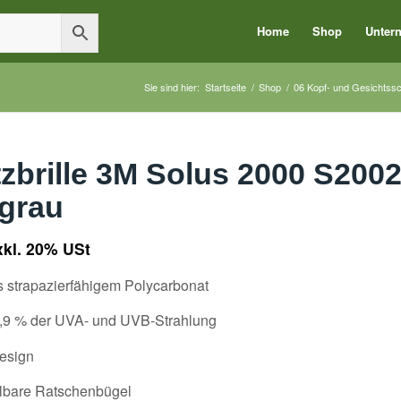
Home
Shop
Unter
Sie sind hier:
Startseite
/
Shop
/
06 Kopf- und Gesichtss
zbrille 3M Solus 2000 S20
 grau
xkl. 20% USt
 strapazierfähigem Polycarbonat
9,9 % der UVA- und UVB-Strahlung
Design
llbare Ratschenbügel