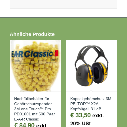
Ähnliche Produkte
Nachfüllbehälter für
Kapselgehörschutz 3M
Gehörschutzspender
PELTOR™ X2A,
3M one Touch™ Pro
Kopfbügel, 31 dB
€
33,50
PD01001 mit 500 Paar
exkl.
E-A-R Classic
20% USt
€
84,90
exkl.