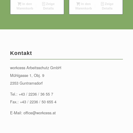
In den
Zeige
In den
Zeige
Warenkorb
Details
Warenkorb
Details
Kontakt
workcess Arbeitsschutz GmbH
Mühlgasse 1, Obj. 9
2353 Guntramsdorf
Tel.:
+43 / 2236 / 36 55 7
Fax.: +43 / 2236 / 50 655 4
E-Mail:
office@workcess.at