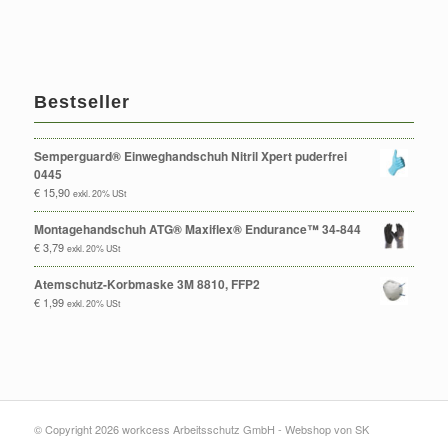
Bestseller
Semperguard® Einweghandschuh Nitril Xpert puderfrei
0445
€
15,90
exkl. 20% USt
Montagehandschuh ATG® Maxiflex® Endurance™ 34-844
€
3,79
exkl. 20% USt
Atemschutz-Korbmaske 3M 8810, FFP2
€
1,99
exkl. 20% USt
© Copyright 2026 workcess Arbeitsschutz GmbH -
Webshop von SK