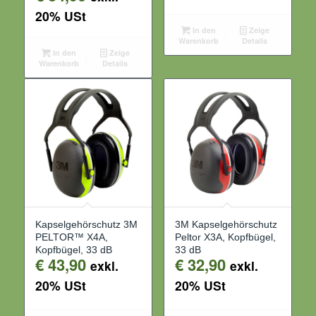
20% USt
In den
Zeige
Warenkorb
Details
In den
Zeige
Warenkorb
Details
Kapselgehörschutz 3M
3M Kapselgehörschutz
PELTOR™ X4A,
Peltor X3A, Kopfbügel,
Kopfbügel, 33 dB
33 dB
€
43,90
€
32,90
exkl.
exkl.
20% USt
20% USt