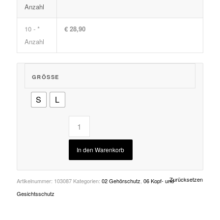
Anzahl
10 - *
€ 28,90
Anzahl
GRÖSSE
S
L
In den Warenkorb
Zurücksetzen
Artikelnummer:
103087
Kategorien:
02 Gehörschutz
,
06 Kopf- und
Gesichtsschutz