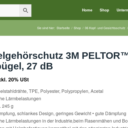
Home
Shop
Unter
Sie sind hier:
Startseite
/
Shop
/
06 Kopf- und Gesichtsschutz
/
elgehörschutz 3M PELTOR™
ügel, 27 dB
xkl. 20% USt
delstahldrähte, TPE, Polyester, Polypropylen, Acetal
che Lärmbelastungen
. 245 g
̈mpfung, schlankes Design, geringes Gewicht • gute Dämpfung
che Lärmbelastungen in der Industrie,beim Rasenmähen und B