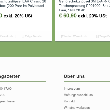
schutzstöpsel EAR Classic 28
Gehörschutzstöpsel 3M E-A-R- C
box (200 Paar im Polybeutel
Taschenpackung FP01000, Box 
Paar, SNR 28 dB
0
€
60,90
exkl. 20% USt
exkl. 20% USt
Warenkorb
Zeige Details
In den Warenkorb
Zeige De
ngszeiten
Über uns
00-17:00
Impressum
5:00
Haftungsausschluss
geschlossen
Kontakt
Wir sind workcess