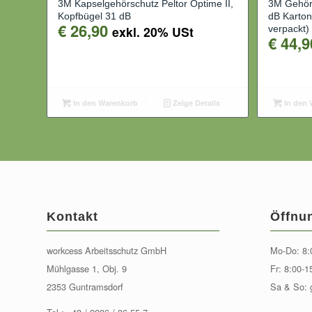
3M Kapselgehörschutz Peltor Optime II,
3M Gehör
Kopfbügel 31 dB
dB Karton
€
26,90
exkl. 20% USt
verpackt)
€
44,9
In den Warenkorb
Zeige Details
In den 
Kontakt
Öffnu
workcess Arbeitsschutz GmbH
Mo-Do: 8:
Mühlgasse 1, Obj. 9
Fr: 8:00-1
2353 Guntramsdorf
Sa & So: 