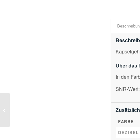
Beschreibun
Beschrei
Kapselgeh
Über das 
In den Far
SNR-Wert:
Atemschutz Faltmaske
Zusätzlich
3M 9330+ FFP3
FARBE
DEZIBEL