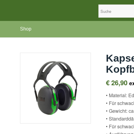
Shop
Kaps
Kopfb
€
26,90
e
• Material: E
• Für schwa
• Gewicht: ca
• Standardda
• Für schwa