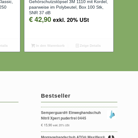
lassic,
Gehörschutzstöpsel 3M 1110 mit Kordel,
250
paarweise im Polybeutel, Box 100 Stk,
SNR 37 dB
€
42,90
exkl. 20% USt
tails
In den Warenkorb
Zeige Details
Bestseller
Semperguard® Einweghandschuh
Nitril Xpert puderfrei 0445
€
15,90
exkl. 20% USt
Montagehandschuh ATG® Maxiflex®