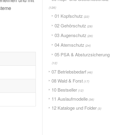
iehelmen und mit
steme
(126)
01 Kopfschutz
(22)
02 Gehörschutz
(28)
03 Augenschutz
(26)
04 Atemschutz
(24)
05 PSA & Absturzsicherung
(12)
07 Betriebsbedarf
(46)
08 Wald & Forst
(17)
10 Bestseller
(12)
11 Auslaufmodelle
(36)
12 Kataloge und Folder
(3)