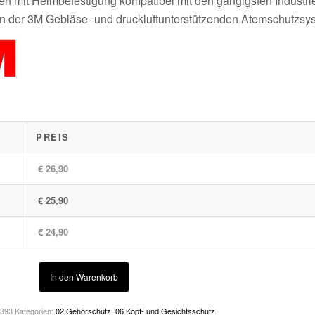
gen mit Helmbefestigung kompatibel mit den gängigsten Industr
 der 3M Gebläse- und druckluftunterstützenden Atemschutzsy
PREIS
€ 26,90
€ 25,90
€ 24,90
In den Warenkorb
5393
Kategorien:
02 Gehörschutz
,
06 Kopf- und Gesichtsschutz