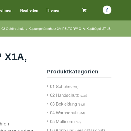
nehmen
Neuheiten
Themen
02 Gehörschutz
/
Kapselgehörschutz 3M PELTOR™ X1A, Kopfbügel, 27 dB
 X1A,
Produktkategorien
01 Schuhe
(181)
02 Handschutz
(125)
03 Bekleidung
(342)
04 Warnschutz
(84)
05 Multinorm
(22)
ohren
06 Kopf- und Gesichtsschutz