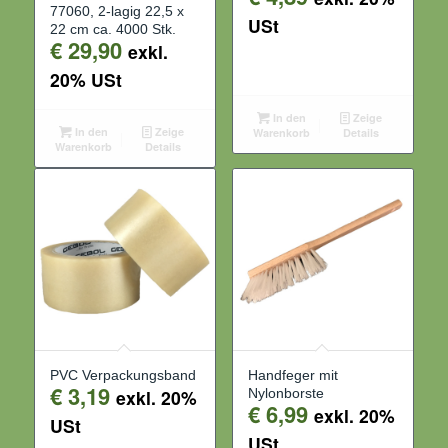
77060, 2-lagig 22,5 x
USt
22 cm ca. 4000 Stk.
€
29,90
exkl.
20% USt
In den
Zeige
In den
Zeige
Warenkorb
Details
Warenkorb
Details
PVC Verpackungsband
Handfeger mit
€
3,19
exkl. 20%
Nylonborste
€
6,99
exkl. 20%
USt
USt