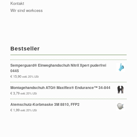
Kontakt
Wir sind workcess
Bestseller
Semperguard® Einweghandschuh Nitril Xpert puderfrei
0445
€
15,90
exkl. 20% USt
Montagehandschuh ATG® Maxiflex® Endurance™ 34-844
€
3,79
exkl. 20% USt
Atemschutz-Korbmaske 3M 8810, FFP2
€
1,99
exkl. 20% USt