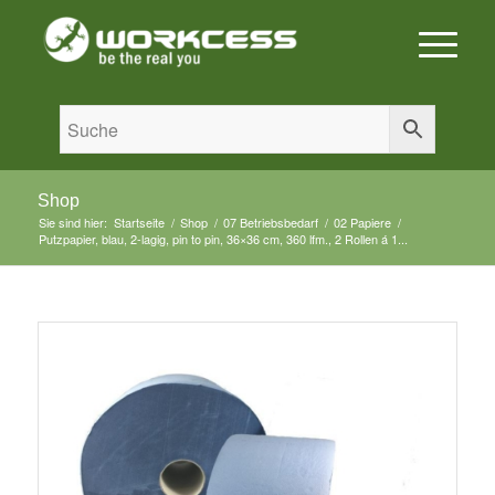
Shop
Sie sind hier:
Startseite
/
Shop
/
07 Betriebsbedarf
/
02 Papiere
/
Putzpapier, blau, 2-lagig, pin to pin, 36×36 cm, 360 lfm., 2 Rollen á 1...