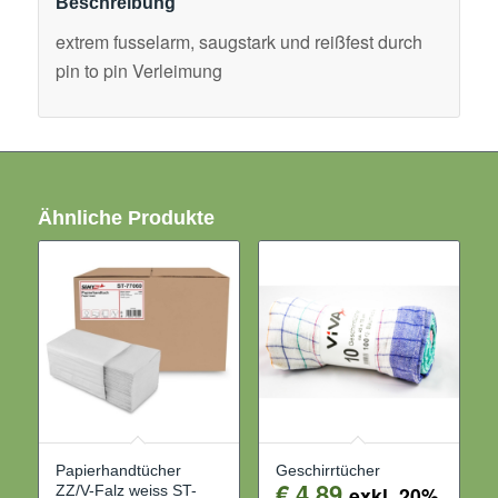
Beschreibung
extrem fusselarm, saugstark und reißfest durch
pin to pin Verleimung
Ähnliche Produkte
Papierhandtücher
Geschirrtücher
€
4,89
ZZ/V-Falz weiss ST-
exkl. 20%