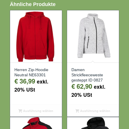
Ähnliche Produkte
Herren Zip-Hoodie
Damen
Neutral NE63301
Strickfleeceweste
€
36,99
exkl.
gesteppt ID 0827
€
62,90
exkl.
20% USt
20% USt
Ausführung wählen
Ausführung wählen