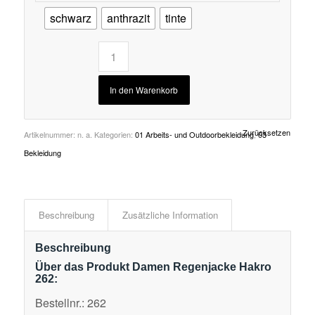
schwarz
anthrazit
tinte
In den Warenkorb
Zurücksetzen
Artikelnummer:
n. a.
Kategorien:
01 Arbeits- und Outdoorbekleidung
,
03
Bekleidung
Beschreibung
Zusätzliche Information
Beschreibung
Über das Produkt Damen Regenjacke Hakro
262:
Bestellnr.: 262