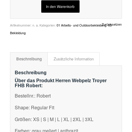
In den Warenkorb
Zurücksetzen
Artikelnummer:
n. a.
Kategorien:
01 Arbeits- und Outdoorbekleidung
,
03
Bekleidung
Beschreibung
Zusätzliche Information
Beschreibung
Über das Produkt Herren Webpelz Troyer
FHB Robert:
Bestellnr.: Robert
Shape: Regular Fit
Größen: XS | S | M | L | XL | 2XL | 3XL
Farben: grau meliert | anthrazit