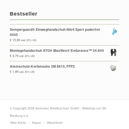
Bestseller
Semperguard® Einweghandschuh Nitril Xpert puderfrei
0445
€
15,90
exkl. 20% USt
Montagehandschuh ATG® Maxiflex® Endurance™ 34-844
€
3,79
exkl. 20% USt
Atemschutz-Korbmaske 3M 8810, FFP2
€
1,99
exkl. 20% USt
© Copyright 2026 workcess Arbeitsschutz GmbH -
Webshop von SK
Beratung e.U.
Mein Konto
Kasse
Warenkorb