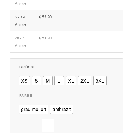
Anzahl
5 - 19
€ 53,90
Anzahl
20 - *
€ 51,90
Anzahl
GRÖSSE
XS
S
M
L
XL
2XL
3XL
FARBE
grau meliert
anthrazit