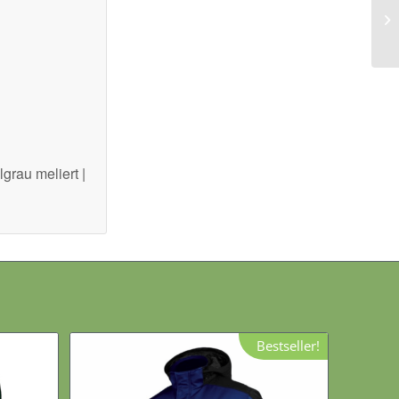
lgrau meliert |
Bestseller!