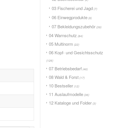
03 Fischerei und Jagd
(7)
06 Einwegprodukte
(9)
07 Bekleidungszubehör
(39)
04 Warnschutz
(84)
05 Multinorm
(22)
06 Kopf- und Gesichtsschutz
(126)
07 Betriebsbedarf
(46)
08 Wald & Forst
(17)
10 Bestseller
(12)
11 Auslaufmodelle
(36)
12 Kataloge und Folder
(3)