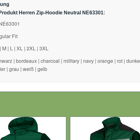
bung
Produkt Herren Zip-Hoodie Neutral NE63301:
: NE63301
ular Fit
 M | L | XL | 2XL | 3XL
warz | bordeaux | charcoal | military | navy | orange | rot | dunke
ier | grau | weiß | gelb