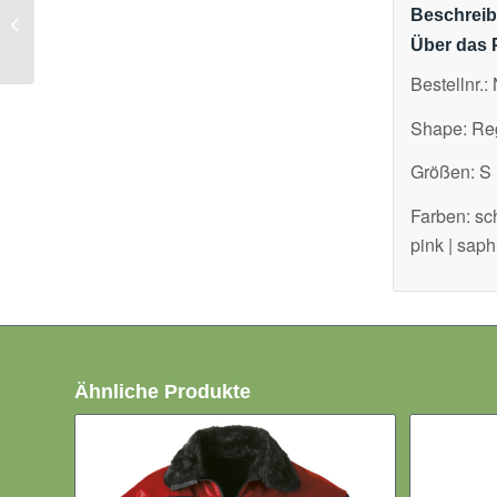
Damen Hoodie Neutral
Beschrei
NE83101
Über das 
Bestellnr.
Shape: Reg
Größen: S |
Farben: sch
pink | saph
Ähnliche Produkte