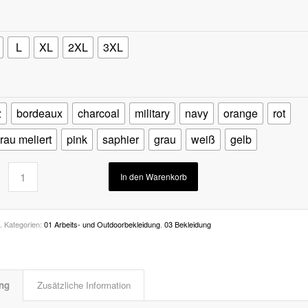
L
XL
2XL
3XL
z
bordeaux
charcoal
military
navy
orange
rot
rau meliert
pink
saphier
grau
weiß
gelb
In den Warenkorb
.
Kategorien:
01 Arbeits- und Outdoorbekleidung
,
03 Bekleidung
ng
Zusätzliche Information