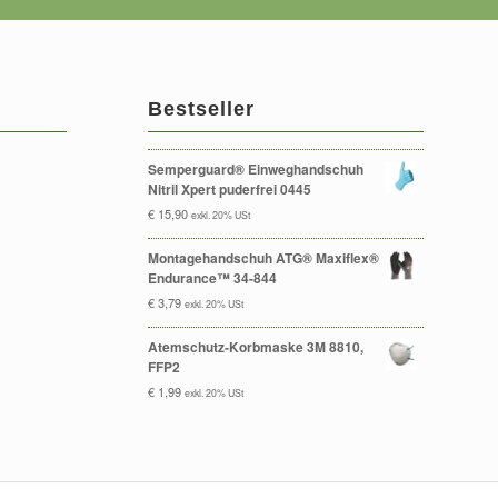
Bestseller
Semperguard® Einweghandschuh
Nitril Xpert puderfrei 0445
€
15,90
exkl. 20% USt
Montagehandschuh ATG® Maxiflex®
Endurance™ 34-844
€
3,79
exkl. 20% USt
Atemschutz-Korbmaske 3M 8810,
FFP2
€
1,99
exkl. 20% USt