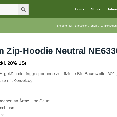
Home
Shop
Unter
Sie sind hier:
Startseite
/
Shop
/
03 Bekleidun
n Zip-Hoodie Neutral NE633
xkl. 20% USt
00%
gekämmte
ringgesponnene
zertifizierte
Bio-Baumwolle,
300 
uze mit Kordelzug
ündchen an Ärmel und Saum
schluss
he