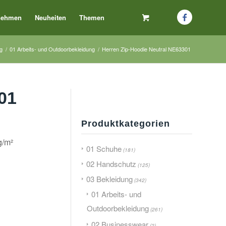
nehmen
Neuheiten
Themen
g
/
01 Arbeits- und Outdoorbekleidung
/
Herren Zip-Hoodie Neutral NE63301
01
Produktkategorien
g/m²
01 Schuhe
(181)
02 Handschutz
(125)
03 Bekleidung
(342)
01 Arbeits- und
Outdoorbekleidung
(261)
02 Businesswear
(2)