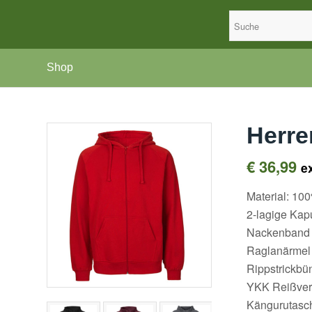
Shop
Herre
€
36,99
e
Material: 1
2-lagige Kap
Nackenband
Raglanärmel
Rippstrickb
YKK Reißver
Kängurutasc