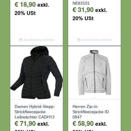
€
18,90
exkl.
NE83101
€
31,90
exkl.
20% USt
20% USt
Ausführung wählen
Ausführung wählen
Damen Hybrid-Stepp-
Herren Zip-in-
Strickfleecejacke
Strickfleecejacke ID
Leibwächter CADHYJ
0847
€
71,90
€
58,90
exkl.
exkl.