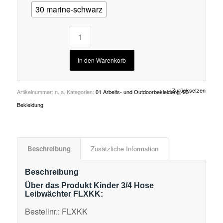
30 marine-schwarz
In den Warenkorb
Zurücksetzen
Artikelnummer:
n. a.
Kategorien:
01 Arbeits- und Outdoorbekleidung
,
03
Bekleidung
Beschreibung
Zusätzliche Information
Beschreibung
Über das Produkt Kinder 3/4 Hose
Leibwächter FLXKK:
Bestellnr.: FLXKK