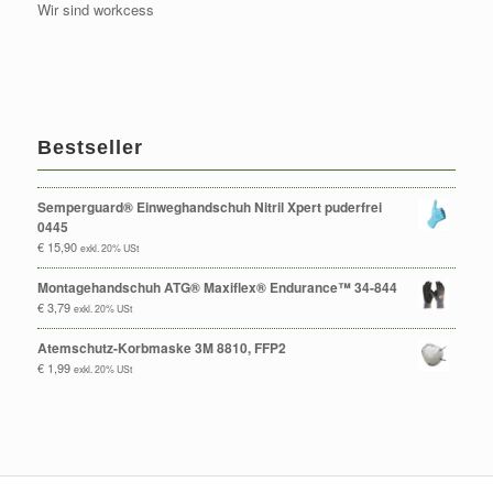
Wir sind workcess
Bestseller
Semperguard® Einweghandschuh Nitril Xpert puderfrei
0445
€
15,90
exkl. 20% USt
Montagehandschuh ATG® Maxiflex® Endurance™ 34-844
€
3,79
exkl. 20% USt
Atemschutz-Korbmaske 3M 8810, FFP2
€
1,99
exkl. 20% USt