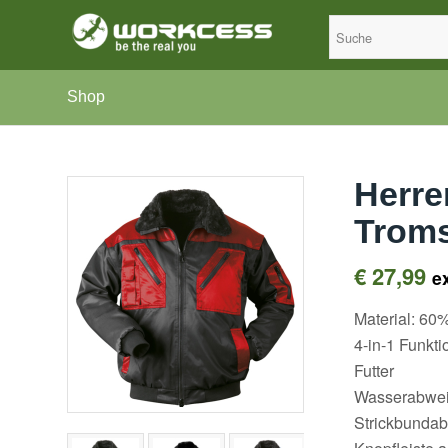
Shop
Herre
Troms
€
27,99
e
Material: 60
4-in-1 Funk
Futter
Wasserabwei
Strickbunda