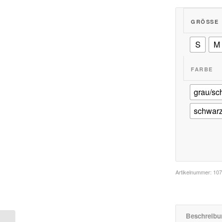
GRÖSSE
S
M
FARBE
grau/sc
schwarz
Artikelnummer:
10
Beschreibu