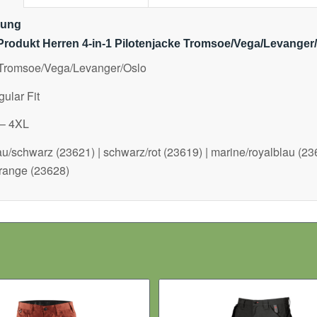
bung
Produkt Herren 4-in-1 Pilotenjacke Tromsoe/Vega/Levanger
: Tromsoe/Vega/Levanger/Oslo
ular Fit
 – 4XL
au/schwarz (23621) | schwarz/rot (23619) | marine/royalblau (23
range (23628)