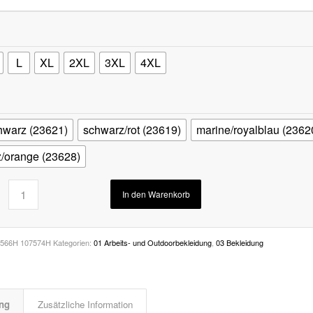
L
XL
2XL
3XL
4XL
hwarz (23621)
schwarz/rot (23619)
marine/royalblau (2362
/orange (23628)
In den Warenkorb
7566H 107574H
Kategorien:
01 Arbeits- und Outdoorbekleidung
,
03 Bekleidung
ng
Zusätzliche Information