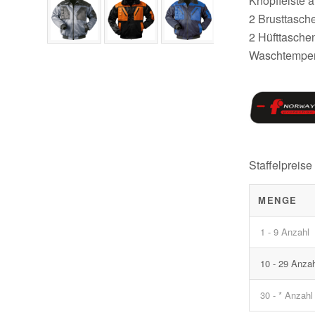
Knopfleiste 
2 Brusttasch
2 Hüfttasche
Waschtemper
Staffelpreise
MENGE
1 - 9 Anzahl
10 - 29 Anza
30 - * Anzahl