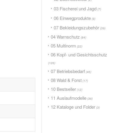
03 Fischerei und Jagd
(7)
06 Einwegprodukte
(9)
07 Bekleidungszubehör
(39)
04 Warnschutz
(84)
05 Multinorm
(22)
06 Kopf- und Gesichtsschutz
(126)
07 Betriebsbedarf
(46)
08 Wald & Forst
(17)
10 Bestseller
(12)
11 Auslaufmodelle
(36)
12 Kataloge und Folder
(3)