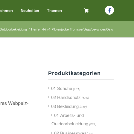
nehmen
Neuheiten
Themen
 Outdoorbekleidung
/
Herren 4-in-1 Pilotenjacke Tromsoe/Vega/Levanger/Oslo
Produktkategorien
01 Schuhe
(181)
02 Handschutz
(125)
ares Webpelz-
03 Bekleidung
(342)
01 Arbeits- und
Outdoorbekleidung
(261)
02 Businesswear
(2)