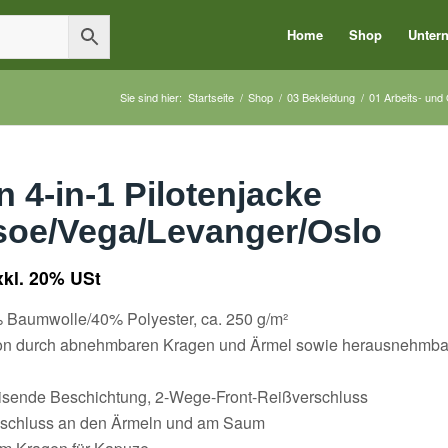
Home
Shop
Unter
Sie sind hier:
Startseite
/
Shop
/
03 Bekleidung
/
01 Arbeits- und
n 4-in-1 Pilotenjacke
oe/Vega/Levanger/Oslo
xkl. 20% USt
% Baumwolle/40% Polyester, ca. 250 g/m²
tion durch abnehmbaren Kragen und Ärmel sowie herausnehmb
sende Beschichtung, 2-Wege-Front-Reißverschluss
bschluss an den Ärmeln und am Saum