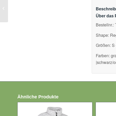
Damen
Strickfleeceweste mit
Beschrei
Kapuze Blaklader 4931
Über das 
Bestellnr.
Shape: Reg
Größen: S
Farben: gr
|schwarz/o
Ähnliche Produkte