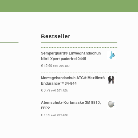
Bestseller
Semperguard® Einweghandschuh
Nitril Xpert puderfrei 0445
€
15,90
exkl. 20% USt
Montagehandschuh ATG® Maxiflex®
Endurance™ 34-844
€
3,79
exkl. 20% USt
Atemschutz-Korbmaske 3M 8810,
FFP2
€
1,99
exkl. 20% USt