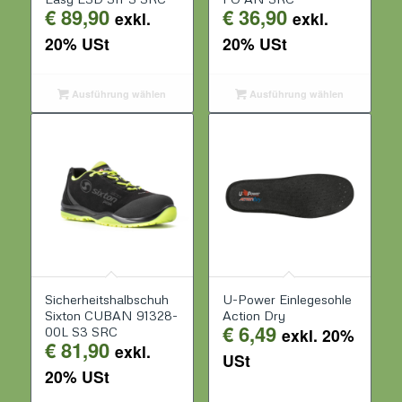
€
89,90
€
36,90
exkl.
exkl.
20% USt
20% USt
Ausführung wählen
Ausführung wählen
Sicherheitshalbschuh
U-Power Einlegesohle
Sixton CUBAN 91328-
Action Dry
€
6,49
00L S3 SRC
exkl. 20%
€
81,90
exkl.
USt
20% USt