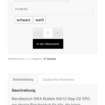
FARBEN
schwarz
weiß
In den Warenkorb
Artikelnummer:
n. a.
Kategorie:
01 Schuhe
Beschreibung
Zusätzliche Information
Beschreibung
Berufsschuh SIKA Bubble 50012 Step O2 SRC
ein idealer Berufsschuh für alle, die keine