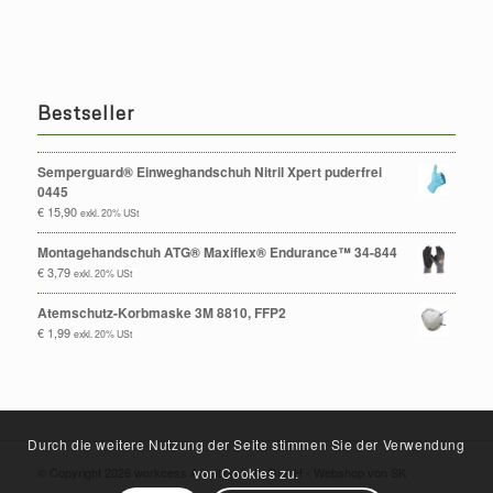
Bestseller
Semperguard® Einweghandschuh Nitril Xpert puderfrei
0445
€
15,90
exkl. 20% USt
Montagehandschuh ATG® Maxiflex® Endurance™ 34-844
€
3,79
exkl. 20% USt
Atemschutz-Korbmaske 3M 8810, FFP2
€
1,99
exkl. 20% USt
Durch die weitere Nutzung der Seite stimmen Sie der Verwendung
von Cookies zu.
© Copyright 2026 workcess Arbeitsschutz GmbH -
Webshop von SK