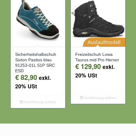
Auslaufmodell
Sicherheitshalbschuh
Freizeitschuh Lowa
Sixton Pasitos blau
Taurus mid Pro Herren
€
129,90
91253-01L S1P SRC
exkl.
ESD
20% USt
€
82,90
exkl.
20% USt
Ausführung wählen
Ausführung wählen