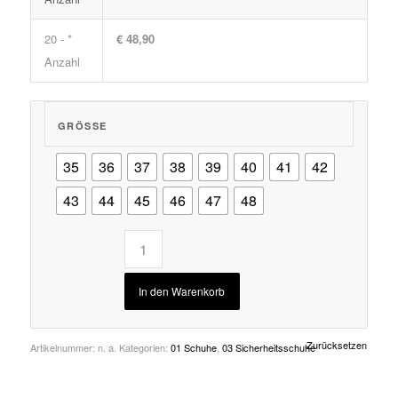
20 - *
€ 48,90
Anzahl
GRÖSSE
35
36
37
38
39
40
41
42
43
44
45
46
47
48
In den Warenkorb
Zurücksetzen
Artikelnummer:
n. a.
Kategorien:
01 Schuhe
,
03 Sicherheitsschuhe