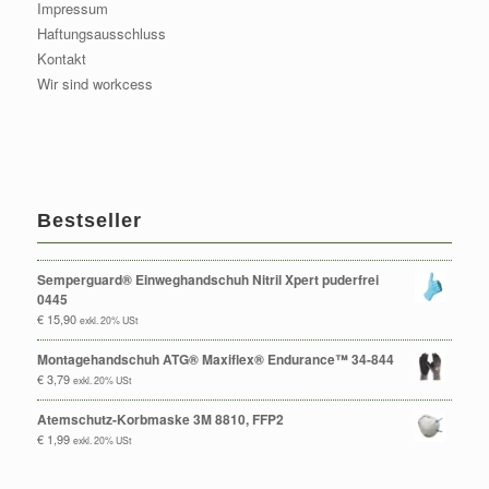
Impressum
Haftungsausschluss
Kontakt
Wir sind workcess
Bestseller
Semperguard® Einweghandschuh Nitril Xpert puderfrei
0445
€
15,90
exkl. 20% USt
Montagehandschuh ATG® Maxiflex® Endurance™ 34-844
€
3,79
exkl. 20% USt
Atemschutz-Korbmaske 3M 8810, FFP2
€
1,99
exkl. 20% USt