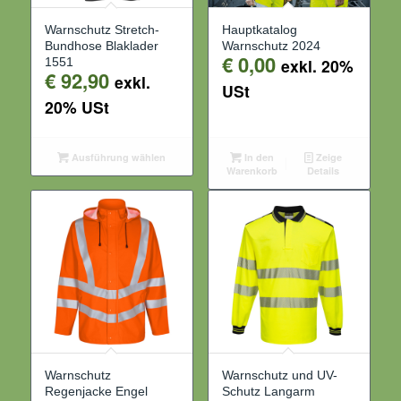
Warnschutz Stretch-
Hauptkatalog
Bundhose Blaklader
Warnschutz 2024
€
0,00
1551
exkl. 20%
€
92,90
exkl.
USt
20% USt
Ausführung wählen
In den
Zeige
Warenkorb
Details
Warnschutz
Warnschutz und UV-
Regenjacke Engel
Schutz Langarm