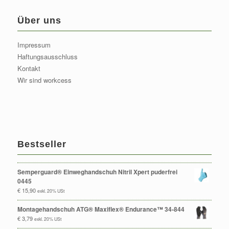
Über uns
Impressum
Haftungsausschluss
Kontakt
Wir sind workcess
Bestseller
Semperguard® Einweghandschuh Nitril Xpert puderfrei
0445
€
15,90
exkl. 20% USt
Montagehandschuh ATG® Maxiflex® Endurance™ 34-844
€
3,79
exkl. 20% USt