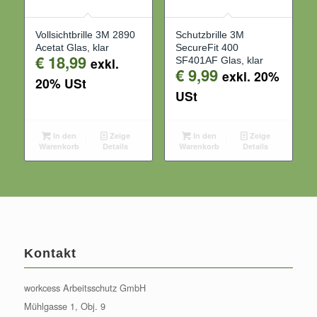
Vollsichtbrille 3M 2890
Schutzbrille 3M
Acetat Glas, klar
SecureFit 400
€
18,99
exkl.
SF401AF Glas, klar
€
9,99
exkl. 20%
20% USt
USt
In den
Zeige
In den
Zeige
Warenkorb
Details
Warenkorb
Details
Kontakt
workcess Arbeitsschutz GmbH
Mühlgasse 1, Obj. 9