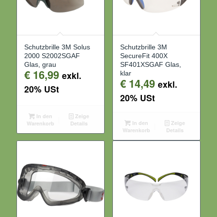
Schutzbrille 3M Solus
Schutzbrille 3M
2000 S2002SGAF
SecureFit 400X
Glas, grau
SF401XSGAF Glas,
€
16,99
exkl.
klar
€
14,49
exkl.
20% USt
20% USt
In den
Zeige
In den
Zeige
Warenkorb
Details
Warenkorb
Details