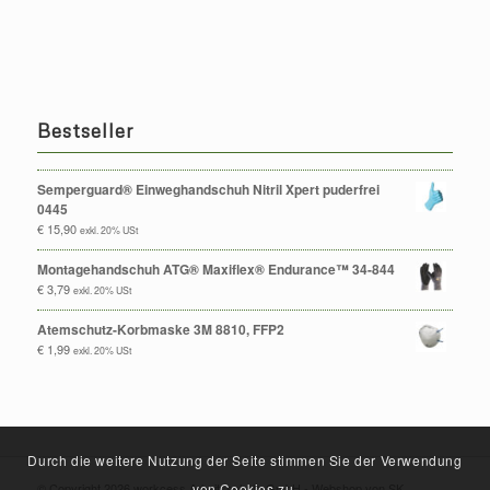
Bestseller
Semperguard® Einweghandschuh Nitril Xpert puderfrei
0445
€
15,90
exkl. 20% USt
Montagehandschuh ATG® Maxiflex® Endurance™ 34-844
€
3,79
exkl. 20% USt
Atemschutz-Korbmaske 3M 8810, FFP2
€
1,99
exkl. 20% USt
Durch die weitere Nutzung der Seite stimmen Sie der Verwendung
© Copyright 2026 workcess Arbeitsschutz GmbH -
Webshop von SK
von Cookies zu.