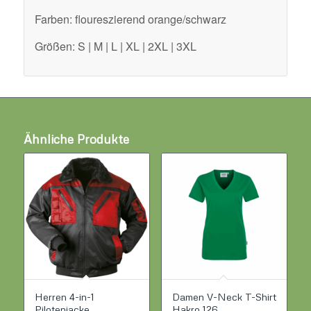
Farben: floureszierend orange/schwarz
Größen: S | M | L | XL | 2XL | 3XL
Ähnliche Produkte
Herren 4-in-1
Damen V-Neck T-Shirt
Pilotenjacke
Hakro 126