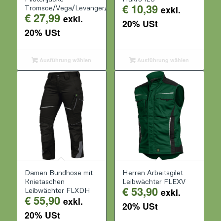
€
10,39
Tromsoe/Vega/Levanger/Oslo
exkl.
€
27,99
exkl.
20% USt
20% USt
Ausführung wählen
Ausführung wählen
Damen Bundhose mit
Herren Arbeitsgilet
Knietaschen
Leibwächter FLEXV
€
53,90
Leibwächter FLXDH
exkl.
€
55,90
exkl.
20% USt
20% USt