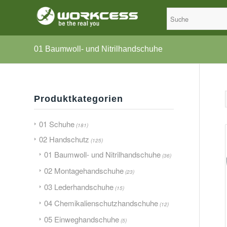
01 Baumwoll- und Nitrilhandschuhe
Produktkategorien
01 Schuhe
(181)
02 Handschutz
(125)
01 Baumwoll- und Nitrilhandschuhe
(36)
02 Montagehandschuhe
(23)
03 Lederhandschuhe
(15)
04 Chemikalienschutzhandschuhe
(12)
05 Einweghandschuhe
(5)