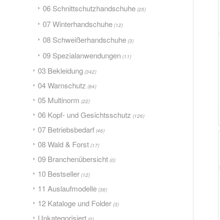
06 Schnittschutzhandschuhe
(25)
07 Winterhandschuhe
(12)
08 Schweißerhandschuhe
(3)
09 Spezialanwendungen
(11)
03 Bekleidung
(342)
04 Warnschutz
(84)
05 Multinorm
(22)
06 Kopf- und Gesichtsschutz
(126)
07 Betriebsbedarf
(46)
08 Wald & Forst
(17)
09 Branchenübersicht
(0)
10 Bestseller
(12)
11 Auslaufmodelle
(36)
12 Kataloge und Folder
(3)
Unkategorisiert
(0)