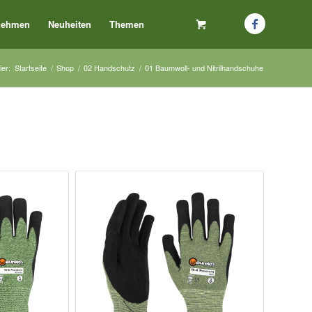
nehmen
Neuheiten
Themen
ier:
Startseite
/
Shop
/
02 Handschutz
/
01 Baumwoll- und Nitrilhandschuhe