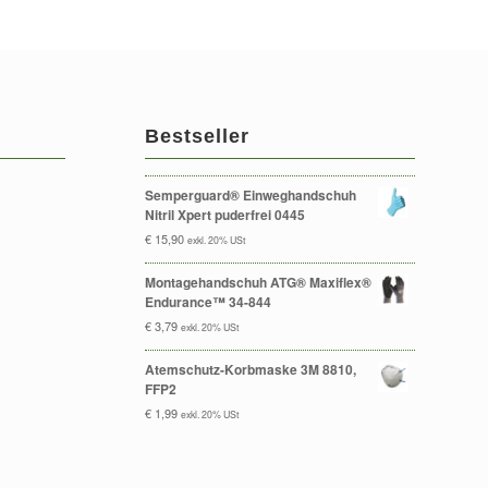
Bestseller
Semperguard® Einweghandschuh
Nitril Xpert puderfrei 0445
€
15,90
exkl. 20% USt
Montagehandschuh ATG® Maxiflex®
Endurance™ 34-844
€
3,79
exkl. 20% USt
Atemschutz-Korbmaske 3M 8810,
FFP2
€
1,99
exkl. 20% USt