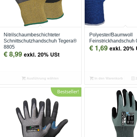
Nitrilschaumbeschichteter
Polyester/Baumwoll
Schnittschutzhandschuh Tegera®
Feinstrickhandschuh
€
1,69
8805
exkl. 20% 
€
8,99
exkl. 20% USt
Ausführung wählen
In den Warenkorb
Z
Bestseller!