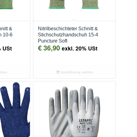
nitt &
Nitrilbeschichteter Schnitt &
h 10-6
Stichschutzhandschuh 15-4
Puncture Soft
€
36,90
% USt
exkl. 20% USt
hlen
Ausführung wählen