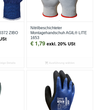
Nitrilbeschichteter
 0372 ZIBO
Montagehandschuh AGIL® LITE
USt
1653
€
1,79
exkl. 20% USt
eige Details
Ausführung wählen