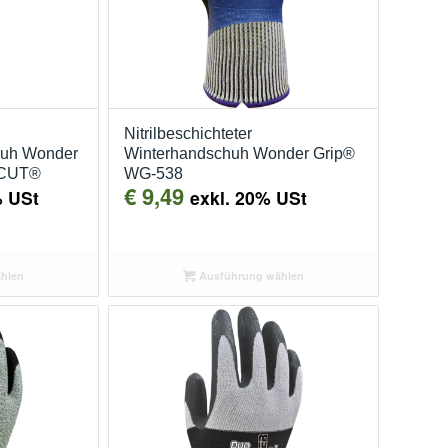
Nitrilbeschichteter
huh Wonder
Winterhandschuh Wonder Grip®
XCUT®
WG-538
€
9,49
% USt
exkl. 20% USt
hlen
Ausführung wählen