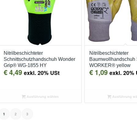
Nitrilbeschichteter
Nitrilbeschichteter
Schnittschutzhandschuh Wonder
Baumwollhandschuh
Grip® WG-1855 HY
WORKER® yellow
€
4,49
€
1,09
exkl. 20% USt
exkl. 20% 
Ausführung wählen
Ausführung wä
2
3
1