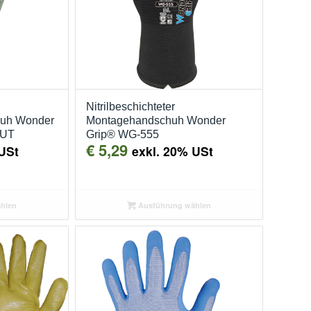
Nitrilbeschichteter
huh Wonder
Montagehandschuh Wonder
CUT
Grip® WG-555
€
5,29
USt
exkl. 20% USt
hlen
Ausführung wählen