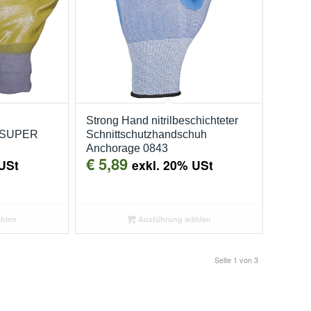
Strong Hand nitrilbeschichteter
 SUPER
Schnittschutzhandschuh
Anchorage 0843
€
5,89
USt
exkl. 20% USt
hlen
Ausführung wählen
Seite 1 von 3