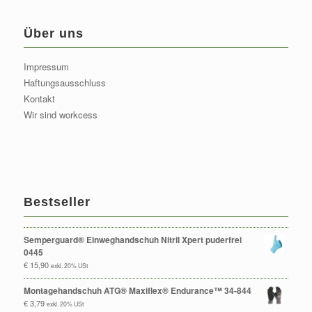
Über uns
Impressum
Haftungsausschluss
Kontakt
Wir sind workcess
Bestseller
Semperguard® Einweghandschuh Nitril Xpert puderfrei
0445
€
15,90
exkl. 20% USt
Montagehandschuh ATG® Maxiflex® Endurance™ 34-844
€
3,79
exkl. 20% USt