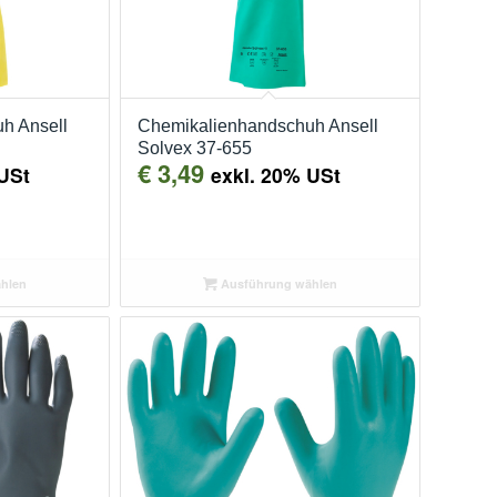
h Ansell
Chemikalienhandschuh Ansell
Solvex 37-655
€
3,49
USt
exkl. 20% USt
hlen
Ausführung wählen