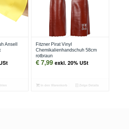
h Ansell
Fitzner Pirat Vinyl
x
Chemikalienhandschuh 58cm
rotbraun
€
7,99
USt
exkl. 20% USt
hlen
In den Warenkorb
Zeige Details