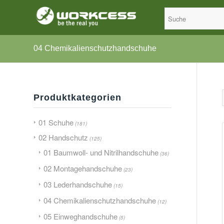
04 Chemikalienschutzhandschuhe
Produktkategorien
01 Schuhe
(181)
02 Handschutz
(125)
01 Baumwoll- und Nitrilhandschuhe
(36)
02 Montagehandschuhe
(23)
03 Lederhandschuhe
(15)
04 Chemikalienschutzhandschuhe
(12)
05 Einweghandschuhe
(5)