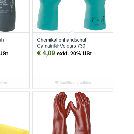
uh
Chemikalienhandschuh
Camatril® Velours 730
€
4,09
USt
exkl. 20% USt
hlen
Ausführung wählen