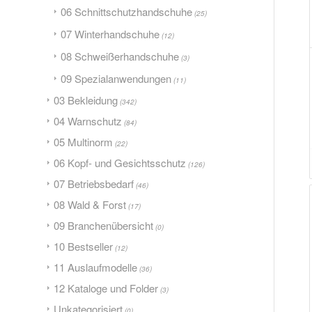
06 Schnittschutzhandschuhe
(25)
07 Winterhandschuhe
(12)
08 Schweißerhandschuhe
(3)
09 Spezialanwendungen
(11)
03 Bekleidung
(342)
04 Warnschutz
(84)
05 Multinorm
(22)
06 Kopf- und Gesichtsschutz
(126)
07 Betriebsbedarf
(46)
08 Wald & Forst
(17)
09 Branchenübersicht
(0)
10 Bestseller
(12)
11 Auslaufmodelle
(36)
12 Kataloge und Folder
(3)
Unkategorisiert
(0)