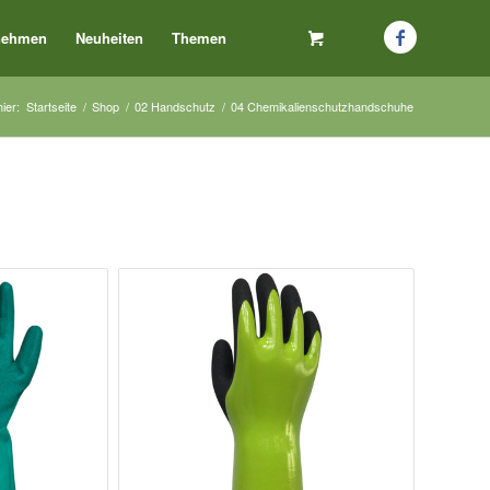
nehmen
Neuheiten
Themen
hier:
Startseite
/
Shop
/
02 Handschutz
/
04 Chemikalienschutzhandschuhe