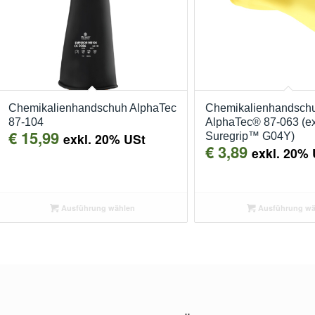
Chemikalienhandschuh AlphaTec
Chemikalienhandschu
87-104
AlphaTec® 87-063 (e
€
15,99
exkl. 20% USt
Suregrip™ G04Y)
€
3,89
exkl. 20% 
Ausführung wählen
Ausführung wä