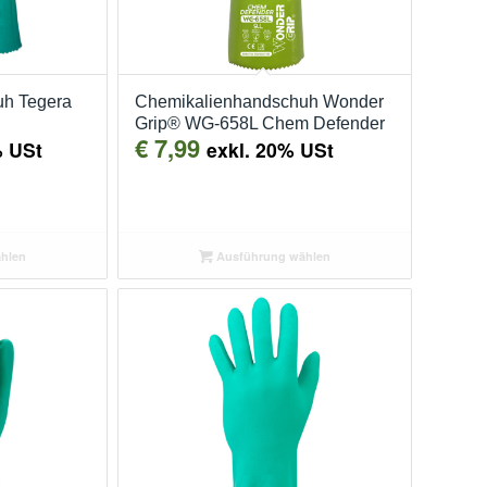
h Tegera
Chemikalienhandschuh Wonder
Grip® WG-658L Chem Defender
€
7,99
% USt
exkl. 20% USt
hlen
Ausführung wählen