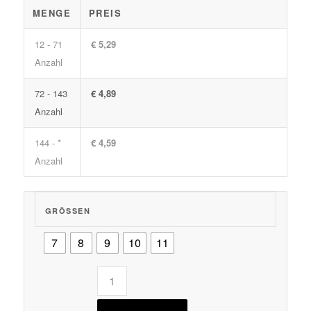
MENGE
PREIS
12 - 71
€ 5,29
Anzahl
72 - 143
€ 4,89
Anzahl
144 - *
€ 4,59
Anzahl
GRÖSSEN
7
8
9
10
11