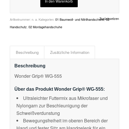
In den Warenkorb
Zurücksetzen
Artikelnummer:
n. a.
Kategorien:
01 Baumwoll- und Nitrilhandschuhe
,
02
Handschutz
,
02 Montagehandschuhe
Beschreibung
Zusätzliche Information
Beschreibung
Wonder Grip® WG-555
Über das Produkt Wonder Grip® WG-555:
Ultraleichter Futtermix aus Mikrofaser und
Nylongarn zur Beschleunigung der
Schweißverdunstung
Bewegungsfreiheit im oberen Bereich der
Hand und fester Sitz am Handgelenk für ein