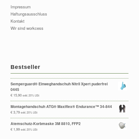
Impressum
Haftungsausschluss
Kontakt
Wir sind workcess
Bestseller
Semperguard® Einweghandschuh Nitril Xpert puderfrei
0445
€
15,90
exkl. 20% USt
Montagehandschuh ATG® Maxiflex® Endurance™ 34-844
€
3,79
exkl. 20% USt
Atemschutz-Korbmaske 3M 8810, FFP2
€
1,99
exkl. 20% USt