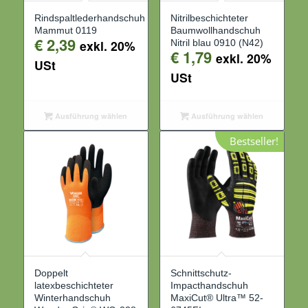
Rindspaltlederhandschuh
Nitrilbeschichteter
Mammut 0119
Baumwollhandschuh
€
2,39
exkl. 20%
Nitril blau 0910 (N42)
€
1,79
exkl. 20%
USt
USt
Ausführung wählen
Ausführung wählen
Bestseller!
Doppelt
Schnittschutz-
latexbeschichteter
Impacthandschuh
Winterhandschuh
MaxiCut® Ultra™ 52-