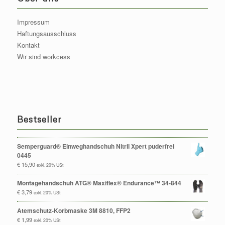
Impressum
Haftungsausschluss
Kontakt
Wir sind workcess
Bestseller
Semperguard® Einweghandschuh Nitril Xpert puderfrei
0445
€
15,90
exkl. 20% USt
Montagehandschuh ATG® Maxiflex® Endurance™ 34-844
€
3,79
exkl. 20% USt
Atemschutz-Korbmaske 3M 8810, FFP2
€
1,99
exkl. 20% USt