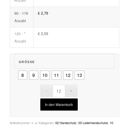
Anzahl
60 - 119
€ 2,79
Anzahl
120 - *
€ 2,59
Anzahl
GRÖSSE
8
9
10
11
12
13
In den Warenkorb
Artikelnummer:
n. a.
Kategorien:
02 Handschutz
,
03 Lederhandschuhe
,
10