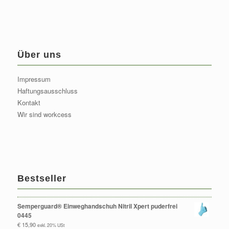
Über uns
Impressum
Haftungsausschluss
Kontakt
Wir sind workcess
Bestseller
Semperguard® Einweghandschuh Nitril Xpert puderfrei
0445
€
15,90
exkl. 20% USt